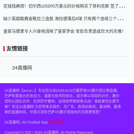
花钱找麻烦！切尔西以5200万美元的价格购买了菲利克斯 签了7年
并在半年内租了夏窗口
缺少英超联赛金靴位三连胜 海拉德落后6球 只有两个连续三个连续
三靴
皇家马德里令人兴奋地消除了皇家学会 安彭负责造成巨大的灾难！
友情链接
24直播网
24直播网【anna✨】专业您分享2026/4/23巴塞罗那VS塞尔塔比赛直播。
巴萨依靠强大的攻击力、速度与技术的结合，成为难以驾驭的对手；塞尔
塔则以团队合作、优异防守著称。这场西甲榜首焦点战！谁能掌控比赛节
奏？关注24直播网,为您带来无插件、无广告，高清如临场，最流畅、最清
晰的直播体验。尽情沉浸在巴萨VS塞尔塔独有的无限激情里！
24直播网 | All Football App
网站地图
Copyright © 2021-2024 24直播网. All Rights Reserved.