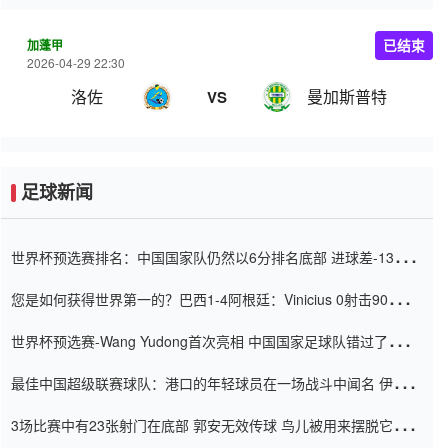
加蓬甲
已结束
2026-04-29 22:30
洛佐
曼加斯普特
VS
足球新闻
世界杯预选赛排名：中国国家队仍然以6分排名底部 进球差-13令人
震惊
您是如何获得世界第一的？巴西1-4阿根廷：Vinicius 0射击90分钟
内
世界杯预选赛-Wang Yudong首次亮相 中国国家足球队错过了世界
杯0-2
最佳中国超级联赛球队：港口的年轻球员在一场战斗中闻名 伊万放
弃了泰桑（Taishan）
3场比赛中有23张射门在底部 郭安无效传球 鸟儿被用来摆脱它
Setien痴迷于三名后卫