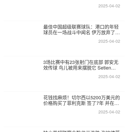
2025-04-02
最佳中国超级联赛球队：港口的年轻
球员在一场战斗中闻名 伊万放弃了泰
桑（Taishan）
2025-04-02
3场比赛中有23张射门在底部 郭安无
效传球 鸟儿被用来摆脱它 Setien痴
迷于三名后卫
2025-04-02
花钱找麻烦！切尔西以5200万美元的
价格购买了菲利克斯 签了7年 并在半
年内租了夏窗口
2025-04-02