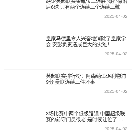
缺少英超联赛金靴位三连胜 海拉德落
后6球 只有两个连续三个连续三靴
2025-04-02
皇家马德里令人兴奋地消除了皇家学
会 安彭负责造成巨大的灾难！
2025-04-02
英超联赛排行榜：阿森纳追逐利物浦
9分 曼联连续三件坏事
2025-04-02
3场比赛中两个低级错误 中国超级联
赛的前守门员很老 是时候让位了 最
好的继任者出现
2025-04-02