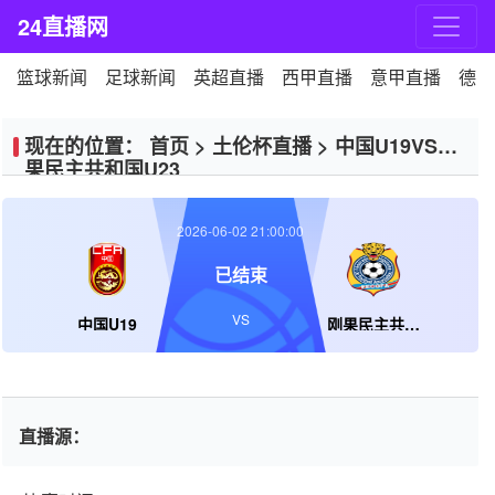
24直播网
篮球新闻
足球新闻
英超直播
西甲直播
意甲直播
德甲
现在的位置：
首页
>
土伦杯直播
>
中国U19VS刚
果民主共和国U23
2026-06-02 21:00:00
已结束
VS
中国U19
刚果民主共和国U23
直播源：