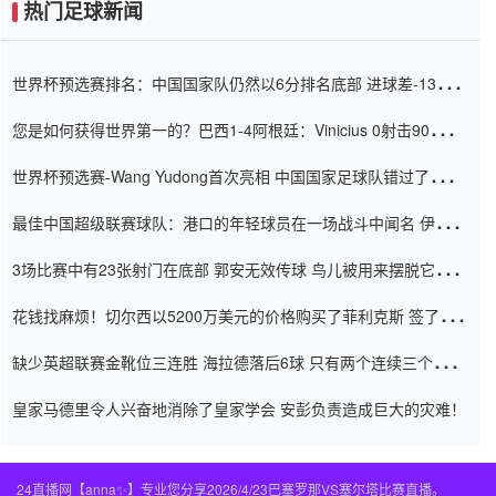
热门足球新闻
世界杯预选赛排名：中国国家队仍然以6分排名底部 进球差-13令人
震惊
您是如何获得世界第一的？巴西1-4阿根廷：Vinicius 0射击90分钟
内
世界杯预选赛-Wang Yudong首次亮相 中国国家足球队错过了世界
杯0-2
最佳中国超级联赛球队：港口的年轻球员在一场战斗中闻名 伊万放
弃了泰桑（Taishan）
3场比赛中有23张射门在底部 郭安无效传球 鸟儿被用来摆脱它
Setien痴迷于三名后卫
花钱找麻烦！切尔西以5200万美元的价格购买了菲利克斯 签了7年
并在半年内租了夏窗口
缺少英超联赛金靴位三连胜 海拉德落后6球 只有两个连续三个连续
三靴
皇家马德里令人兴奋地消除了皇家学会 安彭负责造成巨大的灾难！
24直播网【anna✨】专业您分享2026/4/23巴塞罗那VS塞尔塔比赛直播。