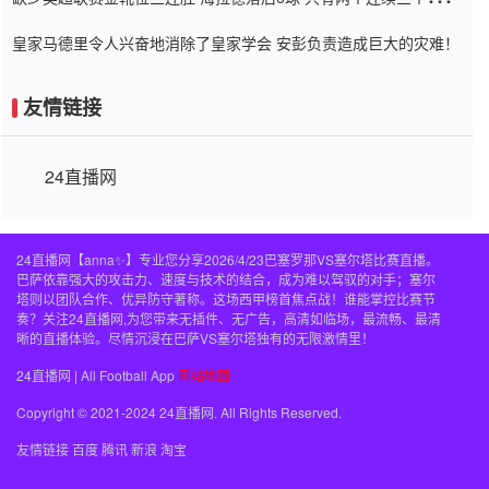
三靴
皇家马德里令人兴奋地消除了皇家学会 安彭负责造成巨大的灾难！
友情链接
24直播网
24直播网【anna✨】专业您分享2026/4/23巴塞罗那VS塞尔塔比赛直播。
巴萨依靠强大的攻击力、速度与技术的结合，成为难以驾驭的对手；塞尔
塔则以团队合作、优异防守著称。这场西甲榜首焦点战！谁能掌控比赛节
奏？关注24直播网,为您带来无插件、无广告，高清如临场，最流畅、最清
晰的直播体验。尽情沉浸在巴萨VS塞尔塔独有的无限激情里！
24直播网 | All Football App
网站地图
Copyright © 2021-2024 24直播网. All Rights Reserved.
友情链接
百度
腾讯
新浪
淘宝