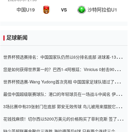
中国U19
沙特阿拉伯U19
VS
足球新闻
世界杯预选赛排名：中国国家队仍然以6分排名底部 进球差-13令人
震惊
您是如何获得世界第一的？巴西1-4阿根廷：Vinicius 0射击90分钟
内
世界杯预选赛-Wang Yudong首次亮相 中国国家足球队错过了世界
杯0-2
最佳中国超级联赛球队：港口的年轻球员在一场战斗中闻名 伊万放
弃了泰桑（Taishan）
3场比赛中有23张射门在底部 郭安无效传球 鸟儿被用来摆脱它
Setien痴迷于三名后卫
花钱找麻烦！切尔西以5200万美元的价格购买了菲利克斯 签了7年
并在半年内租了夏窗口
缺少英超联赛金靴位三连胜 海拉德落后6球 只有两个连续三个连续