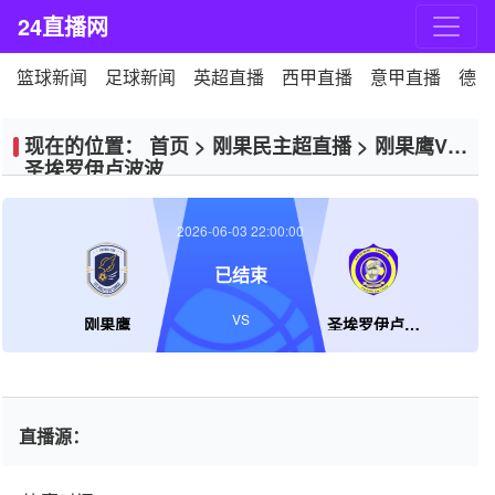
24直播网
篮球新闻
足球新闻
英超直播
西甲直播
意甲直播
德甲
现在的位置：
首页
>
刚果民主超直播
>
刚果鹰VS
圣埃罗伊卢波波
2026-06-03 22:00:00
已结束
VS
刚果鹰
圣埃罗伊卢波波
直播源：