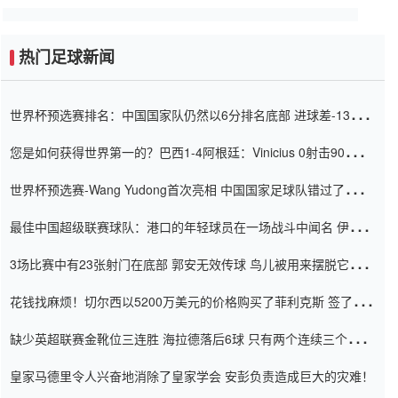
热门足球新闻
世界杯预选赛排名：中国国家队仍然以6分排名底部 进球差-13令人
震惊
您是如何获得世界第一的？巴西1-4阿根廷：Vinicius 0射击90分钟
内
世界杯预选赛-Wang Yudong首次亮相 中国国家足球队错过了世界
杯0-2
最佳中国超级联赛球队：港口的年轻球员在一场战斗中闻名 伊万放
弃了泰桑（Taishan）
3场比赛中有23张射门在底部 郭安无效传球 鸟儿被用来摆脱它
Setien痴迷于三名后卫
花钱找麻烦！切尔西以5200万美元的价格购买了菲利克斯 签了7年
并在半年内租了夏窗口
缺少英超联赛金靴位三连胜 海拉德落后6球 只有两个连续三个连续
三靴
皇家马德里令人兴奋地消除了皇家学会 安彭负责造成巨大的灾难！