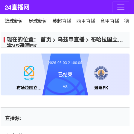
24直播网
篮球新闻
足球新闻
英超直播
西甲直播
意甲直播
德甲
现在的位置：
首页
>
乌兹甲直播
>
布哈拉国立大
学VS雅潘FK
2026-06-03 21:00:00
已结束
VS
布哈拉国立大学
雅潘FK
直播源：