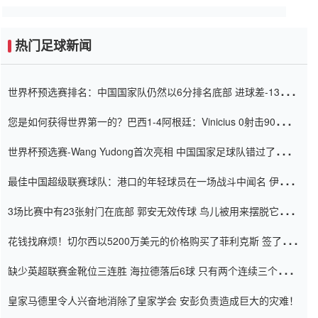
热门足球新闻
世界杯预选赛排名：中国国家队仍然以6分排名底部 进球差-13令人
震惊
您是如何获得世界第一的？巴西1-4阿根廷：Vinicius 0射击90分钟
内
世界杯预选赛-Wang Yudong首次亮相 中国国家足球队错过了世界
杯0-2
最佳中国超级联赛球队：港口的年轻球员在一场战斗中闻名 伊万放
弃了泰桑（Taishan）
3场比赛中有23张射门在底部 郭安无效传球 鸟儿被用来摆脱它
Setien痴迷于三名后卫
花钱找麻烦！切尔西以5200万美元的价格购买了菲利克斯 签了7年
并在半年内租了夏窗口
缺少英超联赛金靴位三连胜 海拉德落后6球 只有两个连续三个连续
三靴
皇家马德里令人兴奋地消除了皇家学会 安彭负责造成巨大的灾难！