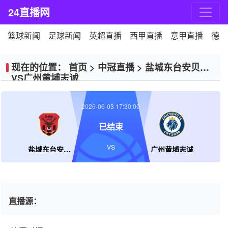
24直播网
篮球新闻
足球新闻
英超直播
西甲直播
意甲直播
德甲
现在的位置：
首页
>
中冠直播
>
盐城东台安贝斯
VS广州黄埔志诚
2026-06-03 17:30:00
已结束
VS
盐城东台安贝斯
广州黄埔志诚
直播源：