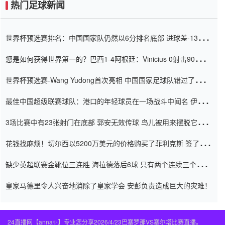
热门足球新闻
世界杯预选赛排名：中国国家队仍然以6分排名底部 进球差-13令人
震惊
您是如何获得世界第一的？巴西1-4阿根廷：Vinicius 0射击90分钟
内
世界杯预选赛-Wang Yudong首次亮相 中国国家足球队错过了世界
杯0-2
最佳中国超级联赛球队：港口的年轻球员在一场战斗中闻名 伊万放
弃了泰桑（Taishan）
3场比赛中有23张射门在底部 郭安无效传球 鸟儿被用来摆脱它
Setien痴迷于三名后卫
花钱找麻烦！切尔西以5200万美元的价格购买了菲利克斯 签了7年
并在半年内租了夏窗口
缺少英超联赛金靴位三连胜 海拉德落后6球 只有两个连续三个连续
三靴
皇家马德里令人兴奋地消除了皇家学会 安彭负责造成巨大的灾难！
24直播网【anna✨】专业您分享2026/4/23巴塞罗那VS塞尔塔比赛直播。