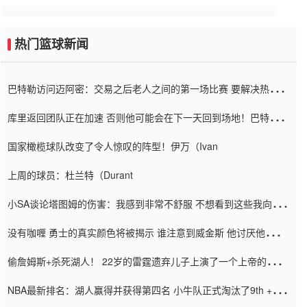
热门篮球新闻
巴特勒访问迈阿密：交易之后老人之间的第一场比赛 要解决热情的
怨恨
库里返回团队正在加速 否则他可能会在下一天回到场地！巴特勒迈
阿密的纸牌游戏引起了人们的关注
国家橄榄球队改变了令人惊叹的阵型！伊万（Ivan
上周的球员：杜兰特（Durant
小SA谈论塔图姆的伤害：我感到非常不舒服 不想看到这些我向他
道歉
没有咖喱 勇士的真实颜色将被揭示 谁注意到威金斯 他讨厌他的老
老板
偷詹姆斯+杀死湖人！ 22岁的雷霆遗弃儿子上演了一个上帝的剧
本：疯狂的反击争夺1亿元人民币的合同
NBA最新排名：湖人赢得并获得第四名 小牛队正式淘汰了9th + 76
人