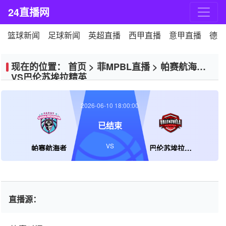
24直播网
篮球新闻
足球新闻
英超直播
西甲直播
意甲直播
德甲
现在的位置：
首页
>
菲MPBL直播
>
帕赛航海者
VS巴伦苏埃拉精英
2026-06-10 18:00:00
已结束
VS
帕赛航海者
巴伦苏埃拉精英
直播源：