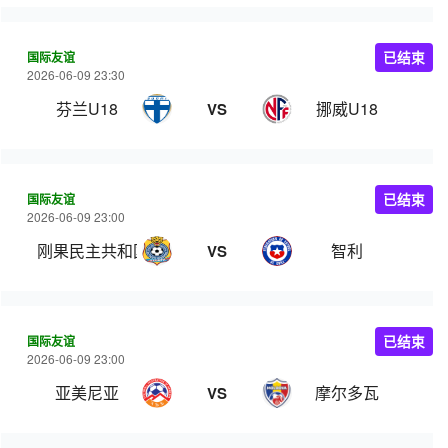
国际友谊
已结束
2026-06-09 23:30
芬兰U18
挪威U18
VS
国际友谊
已结束
2026-06-09 23:00
刚果民主共和国
智利
VS
国际友谊
已结束
2026-06-09 23:00
亚美尼亚
摩尔多瓦
VS