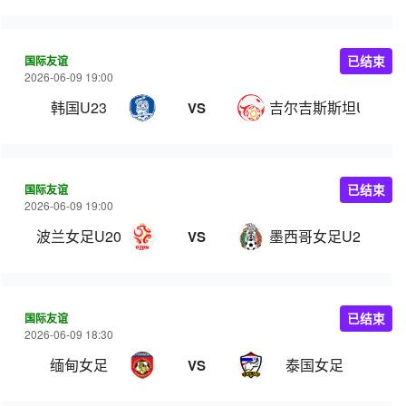
国际友谊
已结束
2026-06-09 19:00
韩国U23
吉尔吉斯斯坦U23
VS
国际友谊
已结束
2026-06-09 19:00
波兰女足U20
墨西哥女足U20
VS
国际友谊
已结束
2026-06-09 18:30
缅甸女足
泰国女足
VS