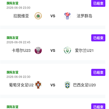
国际友谊
已结束
2026-06-09 23:00
拉脱维亚
法罗群岛
VS
国际友谊
已结束
2026-06-09 22:45
卡塔尔U23
爱尔兰U21
VS
国际友谊
已结束
2026-06-09 22:30
葡萄牙女足U20
巴西女足U20
VS
国际友谊
已结束