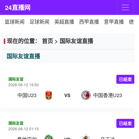
24直播网
篮球新闻
足球新闻
英超直播
西甲直播
意甲直播
德甲
现在的位置：
首页
>
国际友谊直播
国际友谊直播
国际友谊
已结束
2026-06-12 19:30
中国U23
中国香港U23
VS
国际友谊
已结束
2026-06-12 01:15