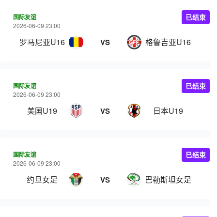
国际友谊
已结束
2026-06-09 23:00
罗马尼亚U16
格鲁吉亚U16
VS
国际友谊
已结束
2026-06-09 23:00
美国U19
日本U19
VS
国际友谊
已结束
2026-06-09 23:00
约旦女足
巴勒斯坦女足
VS